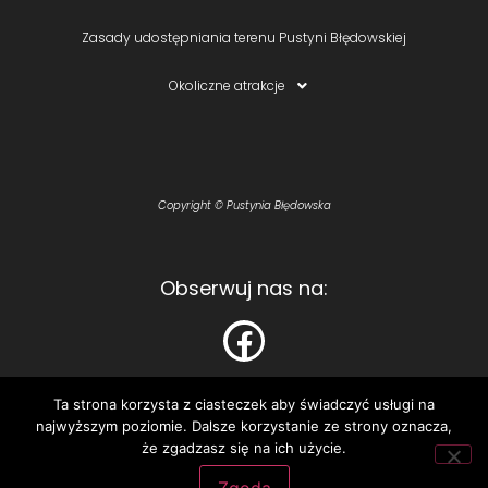
Zasady udostępniania terenu Pustyni Błędowskiej
Okoliczne atrakcje
Copyright © Pustynia Błędowska
Obserwuj nas na:
Ta strona korzysta z ciasteczek aby świadczyć usługi na
najwyższym poziomie. Dalsze korzystanie ze strony oznacza,
Polecamy:
że zgadzasz się na ich użycie.
Astelo – personalizowane koszulki i bluzy