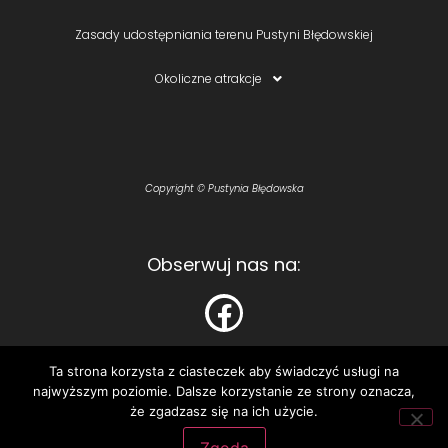
Zasady udostępniania terenu Pustyni Błędowskiej
Okoliczne atrakcje
Copyright © Pustynia Błędowska
Obserwuj nas na:
Ta strona korzysta z ciasteczek aby świadczyć usługi na
najwyższym poziomie. Dalsze korzystanie ze strony oznacza,
Polecamy:
że zgadzasz się na ich użycie.
Astelo – personalizowane koszulki i bluzy