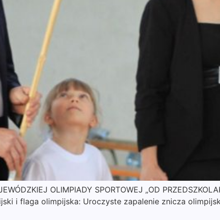
YWOJEWÓDZKIEJ OLIMPIADY SPORTOWEJ „OD PRZEDSZKOLAK
ski i flaga olimpijska: Uroczyste zapalenie znicza olimpij