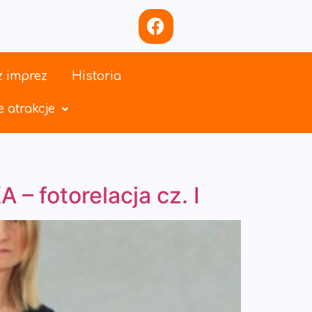
z imprez
Historia
 atrakcje
fotorelacja cz. I