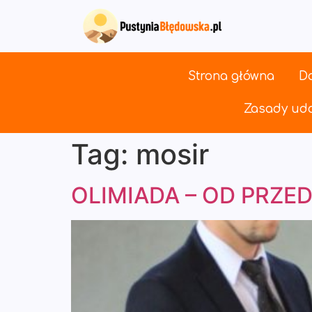
Strona główna
Do
Zasady udo
Tag:
mosir
OLIMIADA – OD PRZEDS