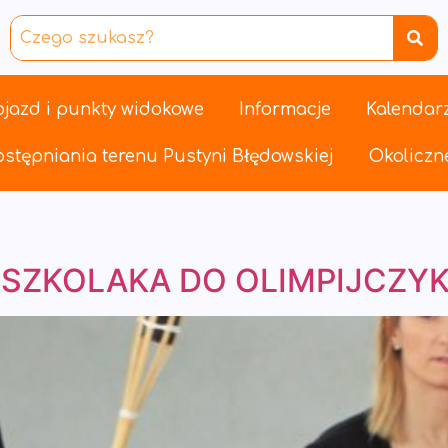
jazd i punkty widokowe
Informacje
Kalendar
stępniania terenu Pustyni Błędowskiej
Okoliczne
ZKOLAKA DO OLIMPIJCZYKA – 