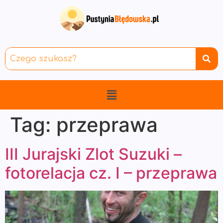
Tag:
przeprawa
III Jurajski Zlot Suzuki –
fotorelacja cz. I – przeprawa