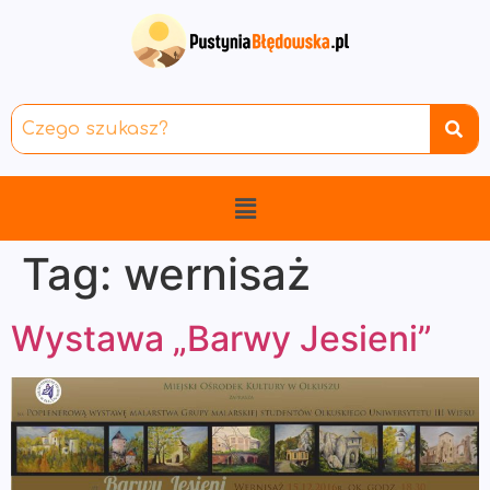
Tag:
wernisaż
Wystawa „Barwy Jesieni”