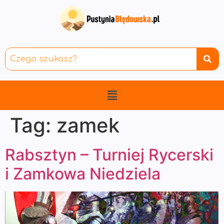
Tag:
zamek
Rabsztyn – Turniej Rycerski
i Zamkowa Niedziela