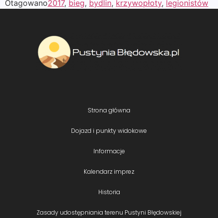
Otagowano
2017
,
bieg
,
bydlin
,
krzywopłoty
,
legionistów
Strona główna
Dojazd i punkty widokowe
Informacje
Kalendarz imprez
Historia
Zasady udostępniania terenu Pustyni Błędowskiej