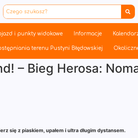
jazd i punkty widokowe
Informacje
Kalendar
stępniania terenu Pustyni Błędowskiej
Okoliczne
nd! – Bieg Herosa: Nom
z się z piaskiem, upałem i ultra długim dystansem.