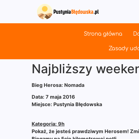
Strona główna
Do
Zasady udo
Najbliższy weeke
Bieg Herosa: Nomada
Data: 7 maja 2016
Miejsce: Pustynia Błędowska
Kategoria: 9h
Pokaż, że jesteś prawdziwym Herosem! Zmier
Biegamy na 5cio kilometrowej pętli.