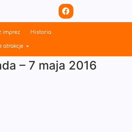
z imprez
Historia
 atrakcje
ada – 7 maja 2016