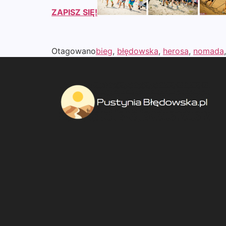
ZAPISZ SIĘ!
Otagowano
bieg
,
błędowska
,
herosa
,
nomada