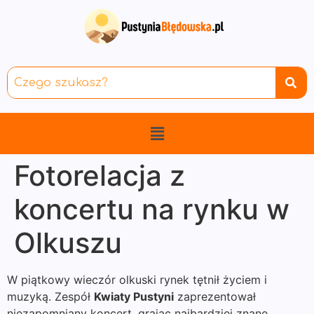
Fotorelacja z
koncertu na rynku w
Olkuszu
W piątkowy wieczór olkuski rynek tętnił życiem i
muzyką. Zespół
Kwiaty Pustyni
zaprezentował
niezapomniany koncert, grając najbardziej znane