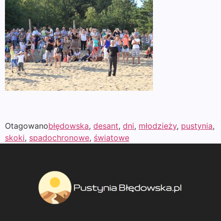
Otagowano
błędowska
,
desant
,
dni
,
młodzieży
,
pustynia
,
skoki
,
spadochronowe
,
światowe