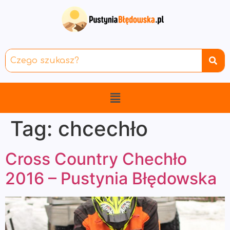
Tag:
chcechło
Cross Country Chechło
2016 – Pustynia Błędowska