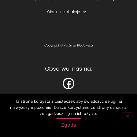
Okoliczne atrakcje
Copyright © Pustynia Błędowska
Obserwuj nas na:
Ta strona korzysta z ciasteczek aby świadczyć usługi na
najwyższym poziomie. Dalsze korzystanie ze strony oznacza,
Polecamy:
że zgadzasz się na ich użycie.
Astelo – personalizowane koszulki i bluzy
Zgoda