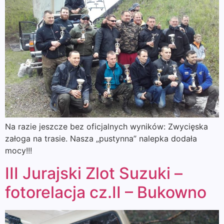
Na razie jeszcze bez oficjalnych wyników: Zwycięska
załoga na trasie. Nasza „pustynna” nalepka dodała
mocy!!!
III Jurajski Zlot Suzuki –
fotorelacja cz.II – Bukowno