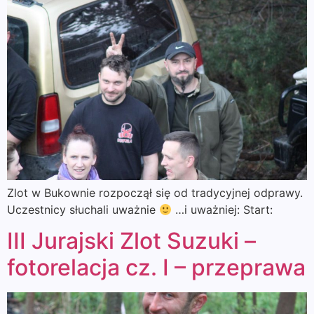
Zlot w Bukownie rozpoczął się od tradycyjnej odprawy.
Uczestnicy słuchali uważnie
…i uważniej: Start:
III Jurajski Zlot Suzuki –
fotorelacja cz. I – przeprawa