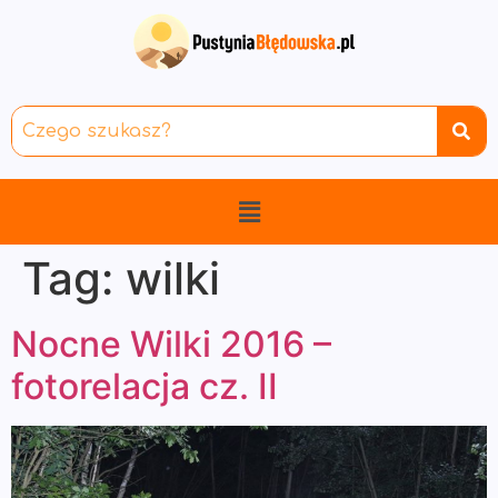
Tag:
wilki
Nocne Wilki 2016 –
fotorelacja cz. II