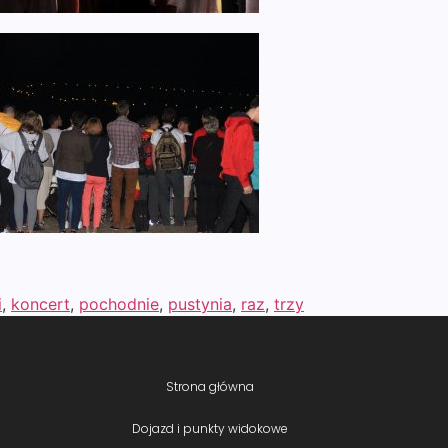
i
,
koncert
,
pochodnie
,
pustynia
,
raz
,
trzy
Strona główna
Dojazd i punkty widokowe