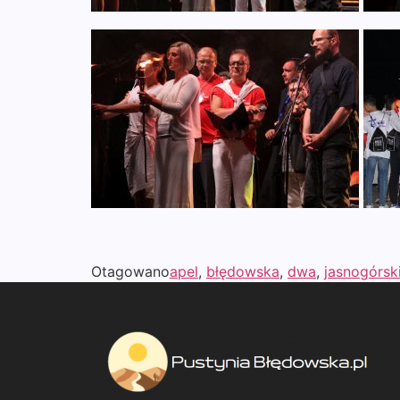
Otagowano
apel
,
błędowska
,
dwa
,
jasnogórsk