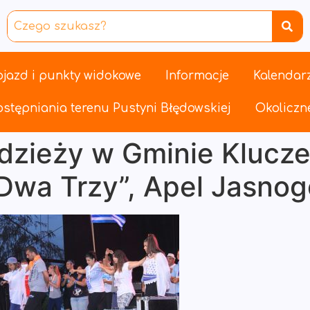
jazd i punkty widokowe
Informacje
Kalendar
stępniania terenu Pustyni Błędowskiej
Okoliczne
zieży w Gminie Klucze –
 Dwa Trzy”, Apel Jasnog