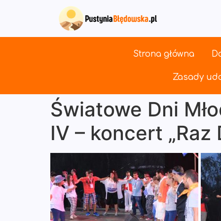
Strona główna
Do
Zasady udo
Światowe Dni Młod
IV – koncert „Raz