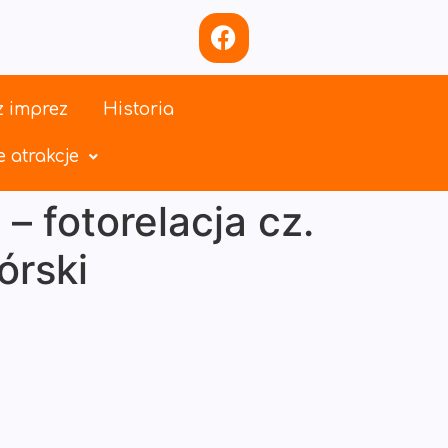
z imprez
Historia
 atrakcje
 fotorelacja cz.
órski