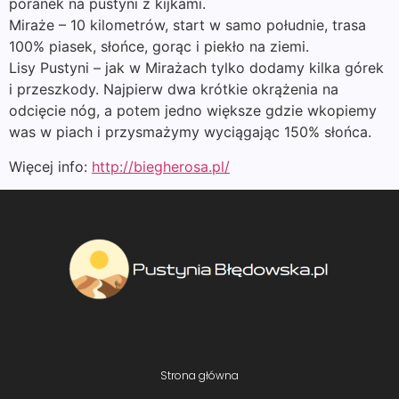
poranek na pustyni z kijkami.
Miraże – 10 kilometrów, start w samo południe, trasa
100% piasek, słońce, gorąc i piekło na ziemi.
Lisy Pustyni – jak w Mirażach tylko dodamy kilka górek
i przeszkody. Najpierw dwa krótkie okrążenia na
odcięcie nóg, a potem jedno większe gdzie wkopiemy
was w piach i przysmażymy wyciągając 150% słońca.
Więcej info:
http://biegherosa.pl/
Strona główna