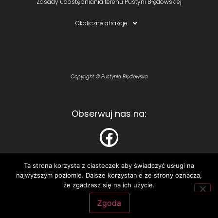
Zasady udostępniania terenu Pustyni Błędowskiej
Okoliczne atrakcje
Copyright © Pustynia Błędowska
Obserwuj nas na:
Ta strona korzysta z ciasteczek aby świadczyć usługi na
najwyższym poziomie. Dalsze korzystanie ze strony oznacza,
Polecamy:
że zgadzasz się na ich użycie.
Astelo – personalizowane koszulki i bluzy
Zgoda