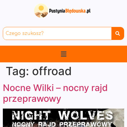
Tag:
offroad
Nocne Wilki – nocny rajd
przeprawowy