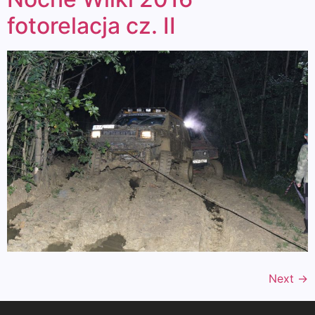
fotorelacja cz. II
Next
→