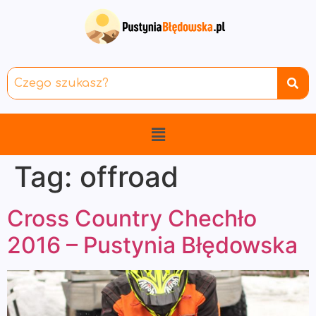
Tag:
offroad
Cross Country Chechło
2016 – Pustynia Błędowska